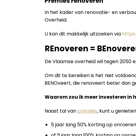
Premies renoveren
In het kader van renovatie- en verbo
Overheid.
U kan dit makkelijk uitzoeken via
https
REnoveren = BEnovere
De Vlaamse overheid wil tegen 2050 
Om dit te bereiken is het niet voldo
BENOveert, die renoveert beter dan geb
Waarom zou ik meer investeren in 
Naast tal van
premies
, kunt u geniete
5 jaar lang 50% korting op onroeren
of 5 jaar lang 100% korting op onroe