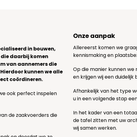
Onze aanpak
Allereerst komen we graag v
ecialiseerd in bouwen,
kennismaking en plaatsbe
 die daarbij komen
team van aannemers die
Op die manier kunnen we
. Hierdoor kunnen we alle
en krijgen wij een duidelij
ect coördineren.
Afhankelijk van het type we
we ook perfect inspelen
u in een volgende stap ee
In het kader van een totaa
 van de zaakvoerders die
de tafel zitten met uw ar
wij samen werken.
npak en doordat we zo