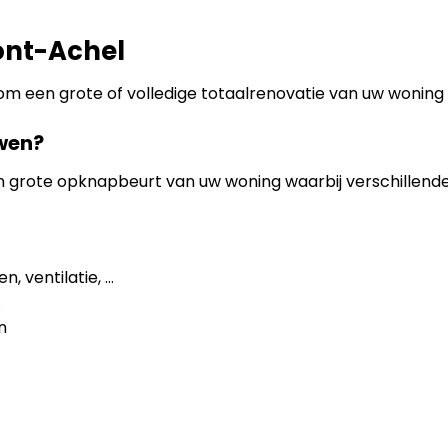
ont-Achel
 om een grote of volledige totaalrenovatie van uw wonin
wen?
en grote opknapbeurt van uw woning waarbij verschillen
, ventilatie, …
.
n