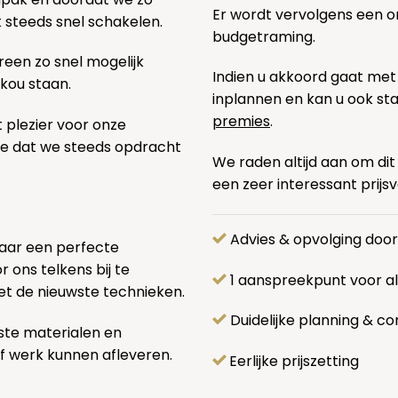
Er wordt vervolgens een 
k steeds snel schakelen.
budgetraming.
een zo snel mogelijk
Indien u akkoord gaat met
 kou staan.
inplannen en kan u ook s
premies
.
t plezier voor onze
pe dat we steeds opdracht
We raden altijd aan om dit
een zeer interessant prijs
Advies & opvolging doo
naar een perfecte
 ons telkens bij te
1 aanspreekpunt voor 
et de nieuwste technieken.
Duidelijke planning & co
ste materialen en
f werk kunnen afleveren.
Eerlijke prijszetting