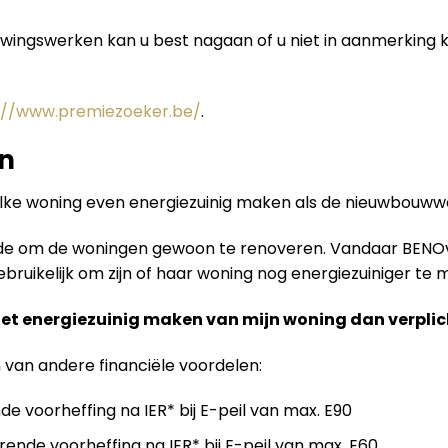
uwingswerken kan u best nagaan of u niet in aanmerking
://www.premiezoeker.be/
.
n
elke woning even energiezuinig maken als de nieuwbouw
ende om de woningen gewoon te renoveren. Vandaar BENO
ruikelijk om zijn of haar woning nog energiezuiniger te m
het energiezuinig maken van mijn woning dan verplic
n van andere financiële voordelen:
de voorheffing na IER* bij E-peil van max. E90
rende voorheffing na IER* bij E-peil van max. E60