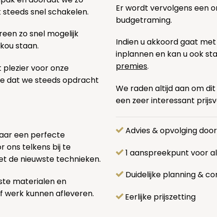
Er wordt vervolgens een 
k steeds snel schakelen.
budgetraming.
een zo snel mogelijk
Indien u akkoord gaat met
 kou staan.
inplannen en kan u ook s
premies
.
t plezier voor onze
pe dat we steeds opdracht
We raden altijd aan om dit
een zeer interessant prijs
Advies & opvolging doo
naar een perfecte
 ons telkens bij te
1 aanspreekpunt voor 
et de nieuwste technieken.
Duidelijke planning & co
ste materialen en
f werk kunnen afleveren.
Eerlijke prijszetting