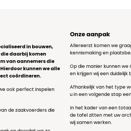
Onze aanpak
Allereerst komen we graag v
ecialiseerd in bouwen,
kennismaking en plaatsbe
 die daarbij komen
team van aannemers die
Op die manier kunnen we
. Hierdoor kunnen we alle
en krijgen wij een duidelij
ect coördineren.
Afhankelijk van het type we
we ook perfect inspelen
u in een volgende stap ee
In het kader van een totaa
 van de zaakvoerders die
de tafel zitten met uw ar
wij samen werken.
npak en doordat we zo