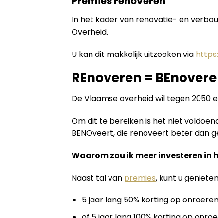
Premies renoveren
In het kader van renovatie- en verbo
Overheid.
U kan dit makkelijk uitzoeken via
https
REnoveren = BEnovere
De Vlaamse overheid wil tegen 2050 
Om dit te bereiken is het niet voldo
BENOveert, die renoveert beter dan geb
Waarom zou ik meer investeren in 
Naast tal van
premies
, kunt u geniete
5 jaar lang 50% korting op onroeren
of 5 jaar lang 100% korting op onroe