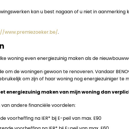
uwingswerken kan u best nagaan of u niet in aanmerking
://www.premiezoeker.be/
.
n
elke woning even energiezuinig maken als de nieuwbouw
ende om de woningen gewoon te renoveren. Vandaar BENO
ruikelijk om zijn of haar woning nog energiezuiniger te m
het energiezuinig maken van mijn woning dan verplic
n van andere financiële voordelen:
de voorheffing na IER* bij E-peil van max. E90
rende voorheffing na IER* bij E-peil van max. E60