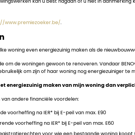
uwingswerken kan u best nagaan of u niet in aanmerking
://www.premiezoeker.be/
.
n
elke woning even energiezuinig maken als de nieuwbouw
ende om de woningen gewoon te renoveren. Vandaar BENO
ruikelijk om zijn of haar woning nog energiezuiniger te m
het energiezuinig maken van mijn woning dan verplic
n van andere financiële voordelen:
de voorheffing na IER* bij E-peil van max. E90
rende voorheffing na IER* bij E-peil van max. E60
gistratierechten voor wie een bestaande woning koopt (