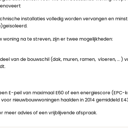
 renoveert
technische installaties volledig worden vervangen en mins
)geïsoleerd.
 woning na te streven, zijn er twee mogelijkheden:
deel van de bouwschil (dak, muren, ramen, vloeren, … ) 
dt.
 een E-peil van maximaal E60 of een energiescore (EPC-
n voor nieuwbouwwoningen haalden in 2014 gemiddeld E43
r meer advies of een vrijblijvende afspraak.