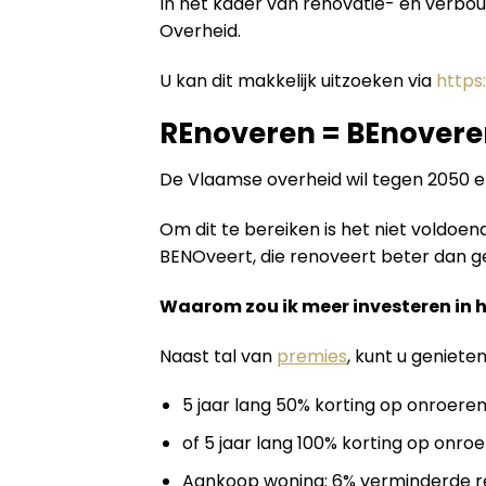
In het kader van renovatie- en verbo
Overheid.
U kan dit makkelijk uitzoeken via
https
REnoveren = BEnovere
De Vlaamse overheid wil tegen 2050 
Om dit te bereiken is het niet voldo
BENOveert, die renoveert beter dan geb
Waarom zou ik meer investeren in 
Naast tal van
premies
, kunt u geniete
5 jaar lang 50% korting op onroeren
of 5 jaar lang 100% korting op onroe
Aankoop woning: 6% verminderde re