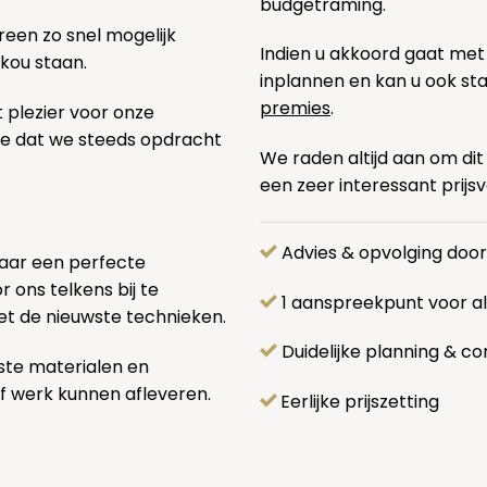
budgetraming.
een zo snel mogelijk
Indien u akkoord gaat met
 kou staan.
inplannen en kan u ook s
premies
.
t plezier voor onze
pe dat we steeds opdracht
We raden altijd aan om dit
een zeer interessant prijs
Advies & opvolging doo
naar een perfecte
 ons telkens bij te
1 aanspreekpunt voor 
et de nieuwste technieken.
Duidelijke planning & co
ste materialen en
f werk kunnen afleveren.
Eerlijke prijszetting