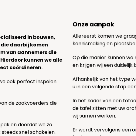
Onze aanpak
Allereerst komen we graag v
ecialiseerd in bouwen,
kennismaking en plaatsbe
 die daarbij komen
team van aannemers die
Op die manier kunnen we
. Hierdoor kunnen we alle
en krijgen wij een duidelij
ect coördineren.
Afhankelijk van het type we
we ook perfect inspelen
u in een volgende stap ee
In het kader van een totaa
 van de zaakvoerders die
de tafel zitten met uw ar
wij samen werken.
npak en doordat we zo
Er wordt vervolgens een 
k steeds snel schakelen.