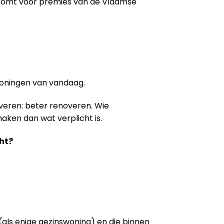
 komt voor premies van de Vlaamse
woningen van vandaag.
veren: beter renoveren. Wie
aken dan wat verplicht is.
ht?
als enige gezinswoning) en die binnen