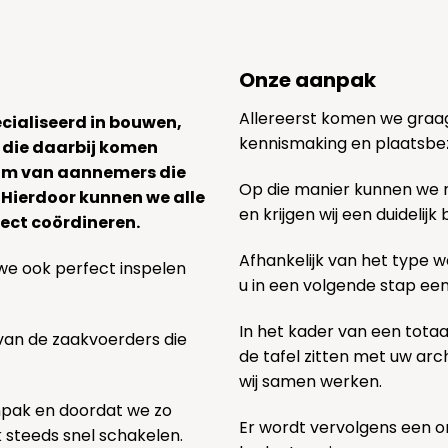
Onze aanpak
Allereerst komen we graag v
ecialiseerd in bouwen,
kennismaking en plaatsbe
 die daarbij komen
team van aannemers die
Op die manier kunnen we
. Hierdoor kunnen we alle
en krijgen wij een duidelij
ect coördineren.
Afhankelijk van het type we
we ook perfect inspelen
u in een volgende stap ee
In het kader van een totaa
 van de zaakvoerders die
de tafel zitten met uw ar
wij samen werken.
npak en doordat we zo
Er wordt vervolgens een 
k steeds snel schakelen.