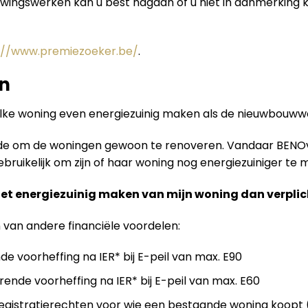
uwingswerken kan u best nagaan of u niet in aanmerking
://www.premiezoeker.be/
.
n
elke woning even energiezuinig maken als de nieuwbouw
ende om de woningen gewoon te renoveren. Vandaar BENO
ruikelijk om zijn of haar woning nog energiezuiniger te m
het energiezuinig maken van mijn woning dan verplic
n van andere financiële voordelen:
de voorheffing na IER* bij E-peil van max. E90
rende voorheffing na IER* bij E-peil van max. E60
gistratierechten voor wie een bestaande woning koopt (