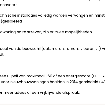
 renoveert
technische installaties volledig worden vervangen en mins
)geïsoleerd.
 woning na te streven, zijn er twee mogelijkheden:
deel van de bouwschil (dak, muren, ramen, vloeren, … ) 
dt.
 een E-peil van maximaal E60 of een energiescore (EPC-
n voor nieuwbouwwoningen haalden in 2014 gemiddeld E43
r meer advies of een vrijblijvende afspraak.