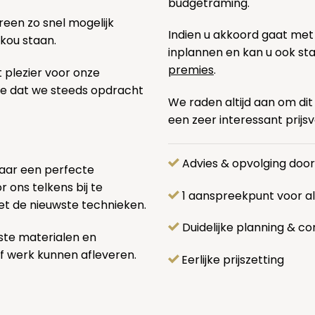
budgetraming.
een zo snel mogelijk
Indien u akkoord gaat met
 kou staan.
inplannen en kan u ook s
premies
.
t plezier voor onze
pe dat we steeds opdracht
We raden altijd aan om dit
een zeer interessant prijs
Advies & opvolging doo
naar een perfecte
 ons telkens bij te
1 aanspreekpunt voor 
et de nieuwste technieken.
Duidelijke planning & co
ste materialen en
f werk kunnen afleveren.
Eerlijke prijszetting