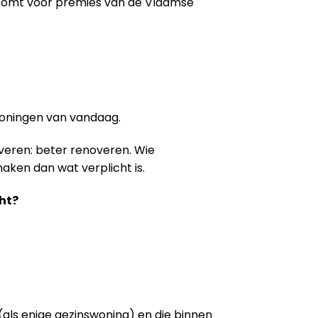
 komt voor premies van de Vlaamse
woningen van vandaag.
veren: beter renoveren. Wie
aken dan wat verplicht is.
ht?
als enige gezinswoning) en die binnen