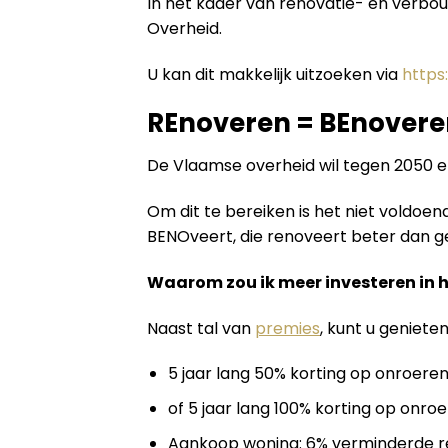
In het kader van renovatie- en verbo
Overheid.
U kan dit makkelijk uitzoeken via
https
REnoveren = BEnovere
De Vlaamse overheid wil tegen 2050 
Om dit te bereiken is het niet voldo
BENOveert, die renoveert beter dan geb
Waarom zou ik meer investeren in 
Naast tal van
premies
, kunt u geniete
5 jaar lang 50% korting op onroeren
of 5 jaar lang 100% korting op onroe
Aankoop woning: 6% verminderde re