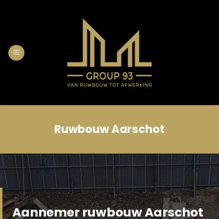
Skip
to
content
Ruwbouw Aarschot
Aannemer ruwbouw Aarschot