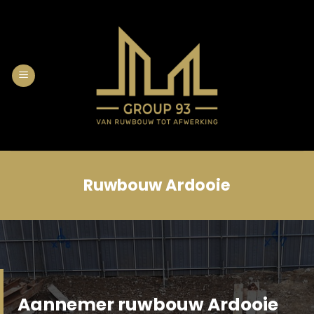
Skip
to
content
Ruwbouw Ardooie
Aannemer ruwbouw Ardooie