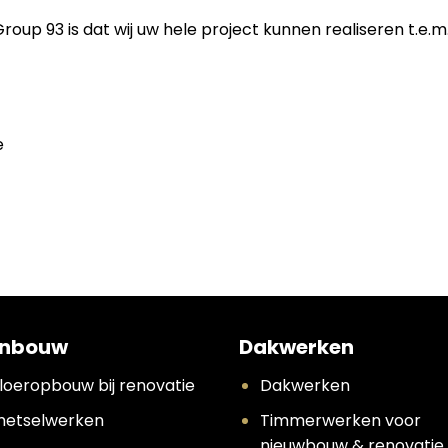
p 93 is dat wij uw hele project kunnen realiseren t.e.m.
e
nbouw
Dakwerken
loeropbouw bij renovatie
Dakwerken
etselwerken
Timmerwerken voor
nieuwbouw & renovatie