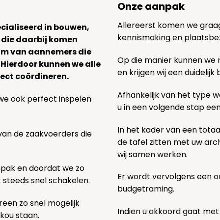
Onze aanpak
Allereerst komen we graag v
ecialiseerd in bouwen,
kennismaking en plaatsbe
 die daarbij komen
team van aannemers die
Op die manier kunnen we
. Hierdoor kunnen we alle
en krijgen wij een duidelij
ect coördineren.
Afhankelijk van het type we
we ook perfect inspelen
u in een volgende stap ee
In het kader van een totaa
 van de zaakvoerders die
de tafel zitten met uw ar
wij samen werken.
npak en doordat we zo
Er wordt vervolgens een 
k steeds snel schakelen.
budgetraming.
een zo snel mogelijk
Indien u akkoord gaat met
 kou staan.