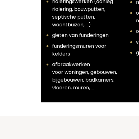
rioleringswerken (aanleg
m
riolering, bouwputten,
o
septische putten,
m
wachtbuizen, …)
o
gieten van funderingen
v
funderingsmuren voor
g
kelders
afbraakwerken
voor woningen, gebouwen,
bijgebouwen, badkamers,
vloeren, muren, …