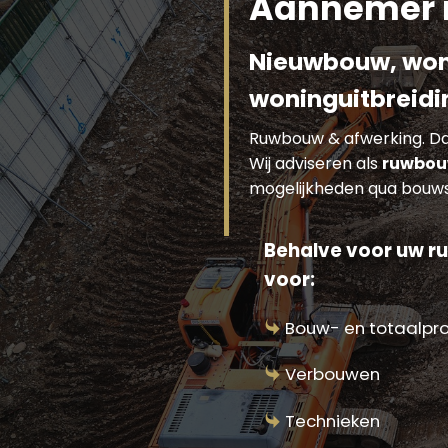
Aannemer 
Nieuwbouw, won
woninguitbreidi
Ruwbouw & afwerking. Dat
Wij adviseren als
ruwbou
mogelijkheden qua bouws
Behalve voor uw r
voor:
Bouw- en totaalpr
Verbouwen
Technieken