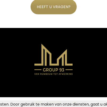
HEEFT U VRAGEN?
Privacybeleid
•
Webpartners
•
Sitemap
nsten. Door gebruik te maken van onze diensten, gaat u a