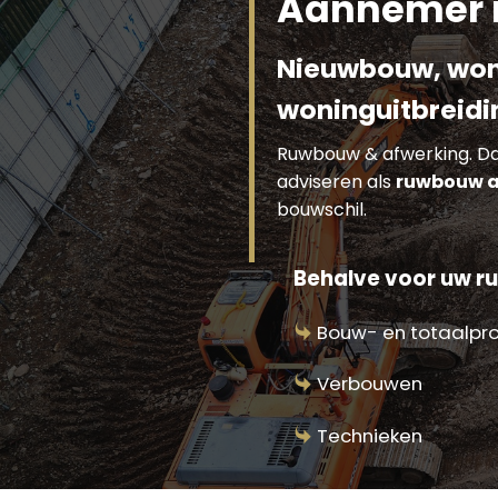
Aannemer r
Nieuwbouw, won
woninguitbreidi
Ruwbouw & afwerking. Dat 
adviseren als
ruwbouw a
bouwschil.
Behalve voor uw ru
Bouw- en totaalpr
Verbouwen
Technieken