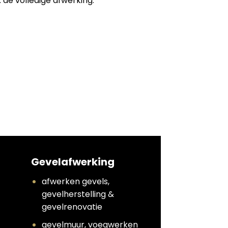
 de volledige afwerking:
Gevelafwerking
afwerken gevels,
gevelherstelling &
gevelrenovatie
gevelmuur, voegwerken