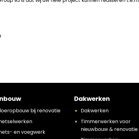
p 93 is dat wij uw hele project kunnen realiseren t.e.m.
e
nbouw
Dakwerken
loeropbouw bij renovatie
Dakwerken
etselwerken
Timmerwerken voor
nieuwbouw & renovatie
ets- en voegwerk