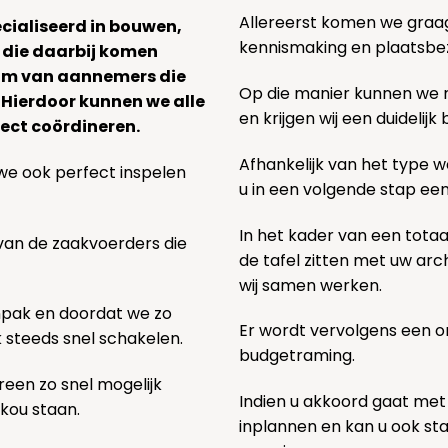
Allereerst komen we graag v
ecialiseerd in bouwen,
kennismaking en plaatsbe
 die daarbij komen
team van aannemers die
Op die manier kunnen we
. Hierdoor kunnen we alle
en krijgen wij een duidelij
ect coördineren.
Afhankelijk van het type we
we ook perfect inspelen
u in een volgende stap ee
In het kader van een totaa
 van de zaakvoerders die
de tafel zitten met uw ar
wij samen werken.
npak en doordat we zo
Er wordt vervolgens een 
k steeds snel schakelen.
budgetraming.
een zo snel mogelijk
Indien u akkoord gaat met
 kou staan.
inplannen en kan u ook s