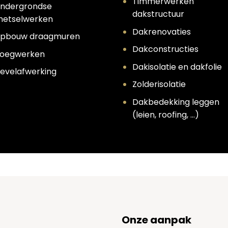
Timmerwerken
ndergrondse
dakstructuur
etselwerken
Dakrenovaties
pbouw draagmuren
Dakconstructies
oegwerken
Dakisolatie en dakfolie
evelafwerking
Zolderisolatie
Dakbedekking leggen
(leien, roofing, …)
Onze aanpak