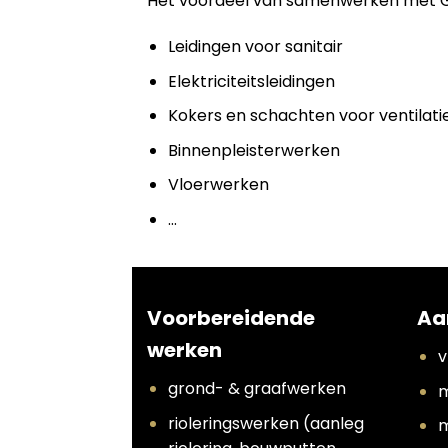
Het voordeel van samenwerken met Grou
Leidingen voor sanitair
Elektriciteitsleidingen
Kokers en schachten voor ventilati
Binnenpleisterwerken
Vloerwerken
…
Voorbereidende
Aa
werken
v
grond- & graafwerken
m
rioleringswerken (aanleg
m