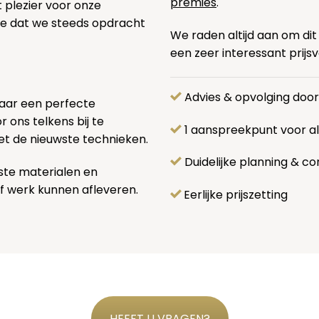
premies
.
t plezier voor onze
pe dat we steeds opdracht
We raden altijd aan om dit
een zeer interessant prijs
Advies & opvolging doo
naar een perfecte
 ons telkens bij te
1 aanspreekpunt voor 
et de nieuwste technieken.
Duidelijke planning & co
ste materialen en
f werk kunnen afleveren.
Eerlijke prijszetting
HEEFT U VRAGEN?