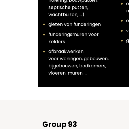
riolering, bouwputten,
o
septische putten,
m
wachtbuizen, …)
o
gieten van funderingen
v
funderingsmuren voor
g
kelders
afbraakwerken
voor woningen, gebouwen,
bijgebouwen, badkamers,
vloeren, muren, …
Group 93