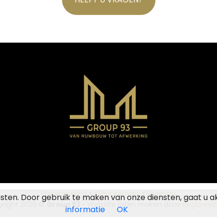
Privacybeleid
•
Webpartners
•
Sitemap
nsten. Door gebruik te maken van onze diensten, gaat u a
right 2026 ©
Group 93
• Website laten maken door
Regioweb
informatie
OK