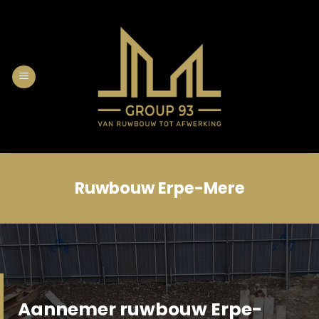
Skip
to
content
Ruwbouw Erpe-Mere
Aannemer ruwbouw Erpe-