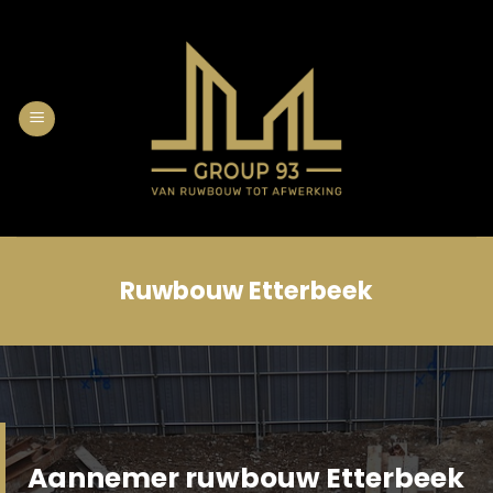
Skip
to
content
Ruwbouw Etterbeek
Aannemer ruwbouw Etterbeek