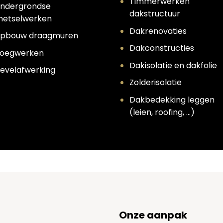
Timmerwerken
ndergrondse
dakstructuur
etselwerken
Dakrenovaties
pbouw draagmuren
Dakconstructies
oegwerken
Dakisolatie en dakfolie
evelafwerking
Zolderisolatie
Dakbedekking leggen
(leien, roofing, …)
Onze aanpak