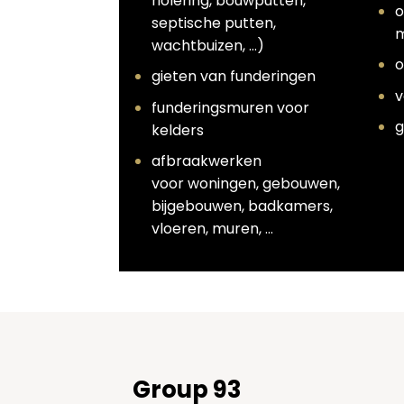
riolering, bouwputten,
o
septische putten,
m
wachtbuizen, …)
o
gieten van funderingen
v
funderingsmuren voor
g
kelders
afbraakwerken
voor woningen, gebouwen,
bijgebouwen, badkamers,
vloeren, muren, …
Group 93