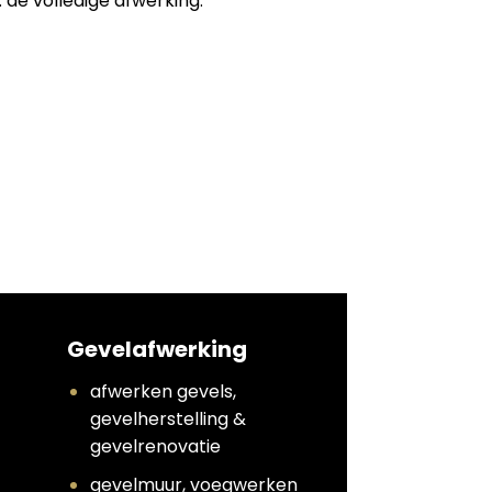
 de volledige afwerking:
Gevelafwerking
afwerken gevels,
gevelherstelling &
gevelrenovatie
gevelmuur, voegwerken