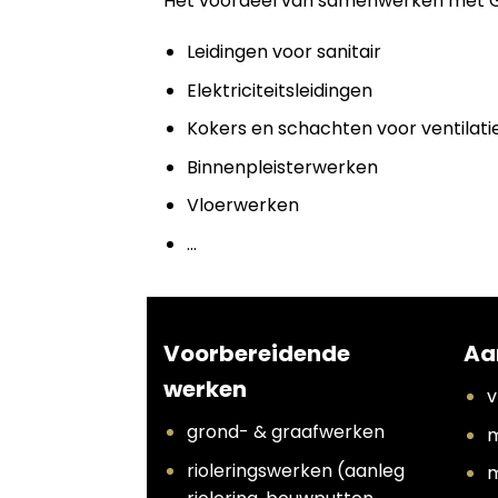
Het voordeel van samenwerken met Grou
Leidingen voor sanitair
Elektriciteitsleidingen
Kokers en schachten voor ventilati
Binnenpleisterwerken
Vloerwerken
…
Voorbereidende
Aa
werken
v
grond- & graafwerken
m
rioleringswerken (aanleg
m