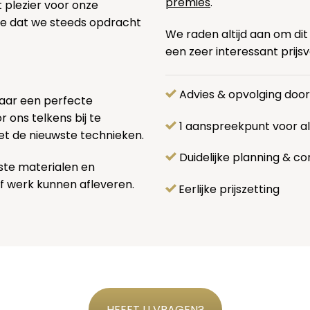
premies
.
t plezier voor onze
pe dat we steeds opdracht
We raden altijd aan om dit
een zeer interessant prijs
Advies & opvolging doo
naar een perfecte
 ons telkens bij te
1 aanspreekpunt voor 
et de nieuwste technieken.
Duidelijke planning & co
ste materialen en
f werk kunnen afleveren.
Eerlijke prijszetting
HEEFT U VRAGEN?