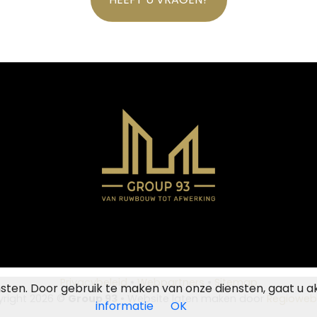
Privacybeleid
•
Webpartners
•
Sitemap
nsten. Door gebruik te maken van onze diensten, gaat u a
right 2026 ©
Group 93
• Website laten maken door
Regioweb
informatie
OK