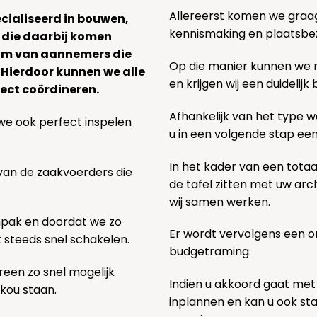
Allereerst komen we graag v
ecialiseerd in bouwen,
kennismaking en plaatsbe
 die daarbij komen
team van aannemers die
Op die manier kunnen we
. Hierdoor kunnen we alle
en krijgen wij een duidelij
ect coördineren.
Afhankelijk van het type we
we ook perfect inspelen
u in een volgende stap ee
In het kader van een totaa
 van de zaakvoerders die
de tafel zitten met uw ar
wij samen werken.
npak en doordat we zo
Er wordt vervolgens een 
k steeds snel schakelen.
budgetraming.
een zo snel mogelijk
Indien u akkoord gaat met
 kou staan.
inplannen en kan u ook s