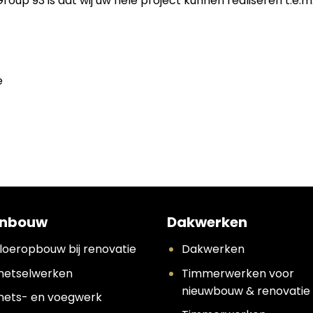
p 93 is dat wij uw hele project kunnen realiseren t.e.m.
e
nbouw
Dakwerken
loeropbouw bij renovatie
Dakwerken
etselwerken
Timmerwerken voor
nieuwbouw & renovatie
ets- en voegwerk