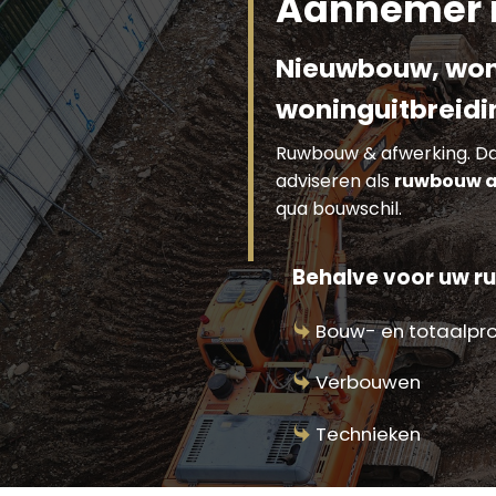
Aannemer 
Nieuwbouw, won
woninguitbreidi
Ruwbouw & afwerking. Dat
adviseren als
ruwbouw a
qua bouwschil.
Behalve voor uw ru
Bouw- en totaalpr
Verbouwen
Technieken