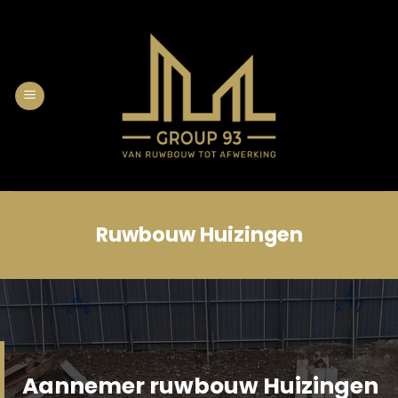
Skip
to
content
Ruwbouw Huizingen
Aannemer ruwbouw Huizingen