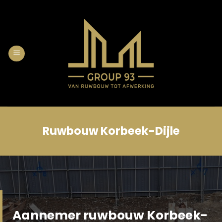
Skip
to
content
Ruwbouw Korbeek-Dijle
Aannemer ruwbouw Korbeek-