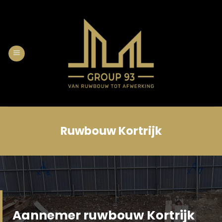
Skip
to
content
Ruwbouw Kortrijk
Aannemer ruwbouw Kortrijk