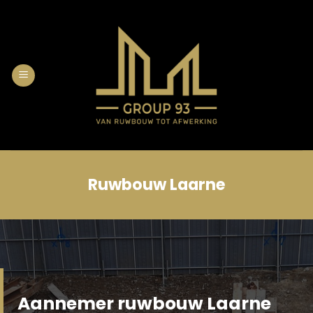
Skip
to
content
Ruwbouw Laarne
Aannemer ruwbouw Laarne