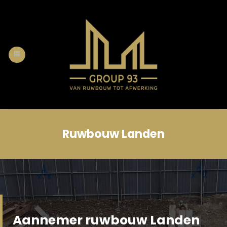
Skip
to
content
Ruwbouw Landen
Aannemer ruwbouw Landen