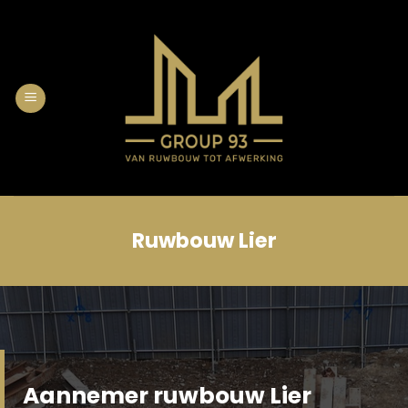
Skip
to
content
Ruwbouw Lier
Aannemer ruwbouw Lier