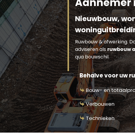
Aannemer r
Nieuwbouw, won
woninguitbreidi
Ruwbouw & afwerking. Dat 
adviseren als
ruwbouw a
qua bouwschil.
Behalve voor uw ru
Bouw- en totaalpr
Verbouwen
Technieken