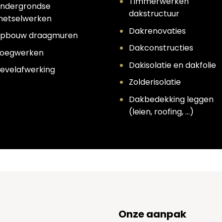
Timmerwerken
ndergrondse
dakstructuur
etselwerken
Dakrenovaties
pbouw draagmuren
Dakconstructies
oegwerken
Dakisolatie en dakfolie
evelafwerking
Zolderisolatie
Dakbedekking leggen
(leien, roofing, …)
Onze aanpak