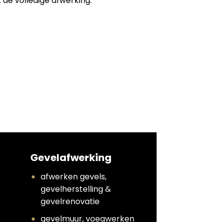
 de volledige afwerking:
Gevelafwerking
afwerken gevels,
gevelherstelling &
gevelrenovatie
gevelmuur, voegwerken