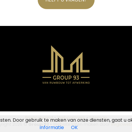
Privacybeleid
•
Webpartners
•
Sitemap
nsten. Door gebruik te maken van onze diensten, gaat u a
right 2026 ©
Group 93
• Website laten maken door
Regioweb
informatie
OK