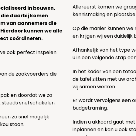
Allereerst komen we graag v
ecialiseerd in bouwen,
kennismaking en plaatsbe
 die daarbij komen
team van aannemers die
Op die manier kunnen we
. Hierdoor kunnen we alle
en krijgen wij een duidelij
ect coördineren.
Afhankelijk van het type we
we ook perfect inspelen
u in een volgende stap ee
In het kader van een totaa
 van de zaakvoerders die
de tafel zitten met uw ar
wij samen werken.
npak en doordat we zo
Er wordt vervolgens een 
k steeds snel schakelen.
budgetraming.
een zo snel mogelijk
Indien u akkoord gaat met
 kou staan.
inplannen en kan u ook s