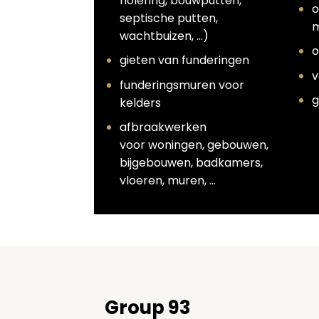
riolering, bouwputten,
o
septische putten,
m
wachtbuizen, …)
o
gieten van funderingen
v
funderingsmuren voor
g
kelders
afbraakwerken
voor woningen, gebouwen,
bijgebouwen, badkamers,
vloeren, muren, …
Group 93