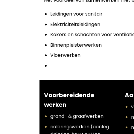
Het voordeel van samenwerken met Grou
Leidingen voor sanitair
Elektriciteitsleidingen
Kokers en schachten voor ventilati
Binnenpleisterwerken
Vloerwerken
…
Voorbereidende
Aa
werken
v
grond- & graafwerken
m
rioleringswerken (aanleg
m