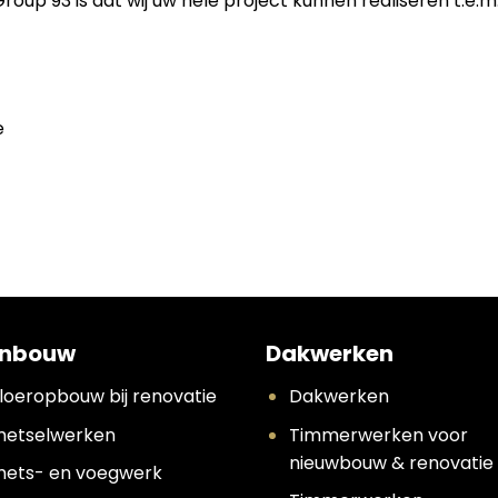
p 93 is dat wij uw hele project kunnen realiseren t.e.m.
e
nbouw
Dakwerken
loeropbouw bij renovatie
Dakwerken
etselwerken
Timmerwerken voor
nieuwbouw & renovatie
ets- en voegwerk