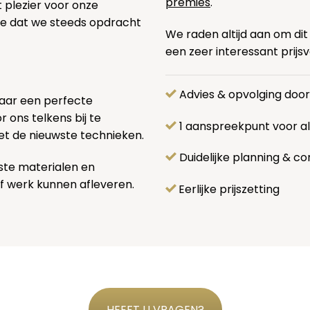
premies
.
t plezier voor onze
pe dat we steeds opdracht
We raden altijd aan om dit
een zeer interessant prijs
Advies & opvolging doo
naar een perfecte
 ons telkens bij te
1 aanspreekpunt voor 
et de nieuwste technieken.
Duidelijke planning & co
ste materialen en
f werk kunnen afleveren.
Eerlijke prijszetting
HEEFT U VRAGEN?