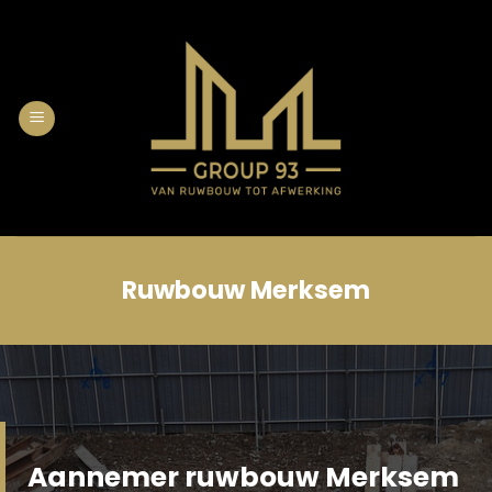
Skip
to
content
Ruwbouw Merksem
Aannemer ruwbouw Merksem