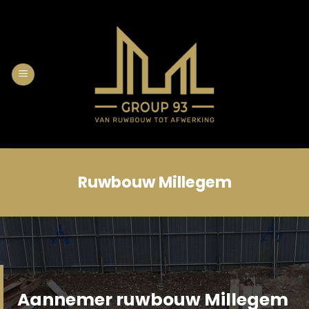
Skip
to
content
Ruwbouw Millegem
Aannemer ruwbouw Millegem