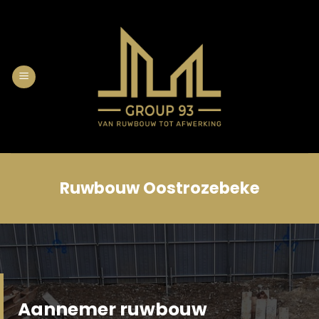
Skip
to
content
Ruwbouw Oostrozebeke
Aannemer ruwbouw