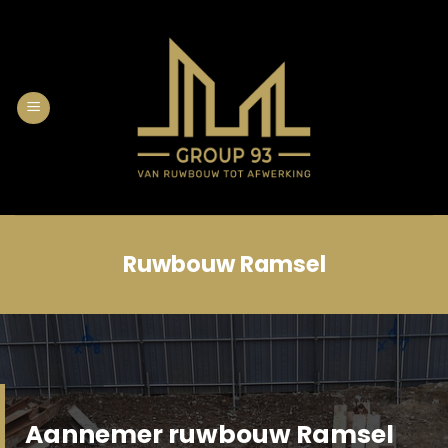
Skip
to
content
Ruwbouw Ramsel
Aannemer ruwbouw Ramsel