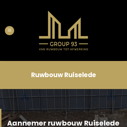
Skip
to
content
Ruwbouw Ruiselede
Aannemer ruwbouw Ruiselede