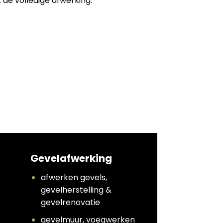
 de volledige afwerking:
Gevelafwerking
afwerken gevels,
gevelherstelling &
gevelrenovatie
gevelmuur, voegwerken