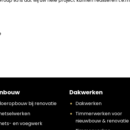
p 93 is dat wij uw hele project kunnen realiseren t.e.m.
e
nbouw
Dakwerken
loeropbouw bij renovatie
Dakwerken
etselwerken
Timmerwerken voor
nieuwbouw & renovatie
ets- en voegwerk