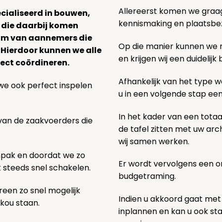
Allereerst komen we graag v
ecialiseerd in bouwen,
kennismaking en plaatsbe
 die daarbij komen
team van aannemers die
Op die manier kunnen we
. Hierdoor kunnen we alle
en krijgen wij een duidelij
ect coördineren.
Afhankelijk van het type we
we ook perfect inspelen
u in een volgende stap ee
In het kader van een totaa
 van de zaakvoerders die
de tafel zitten met uw ar
wij samen werken.
npak en doordat we zo
Er wordt vervolgens een 
k steeds snel schakelen.
budgetraming.
een zo snel mogelijk
Indien u akkoord gaat met
 kou staan.
inplannen en kan u ook s