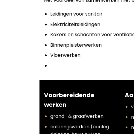
Het voordeel van samenwerken met Grou
Leidingen voor sanitair
Elektriciteitsleidingen
Kokers en schachten voor ventilati
Binnenpleisterwerken
Vloerwerken
…
Voorbereidende
Aa
werken
v
grond- & graafwerken
m
rioleringswerken (aanleg
m