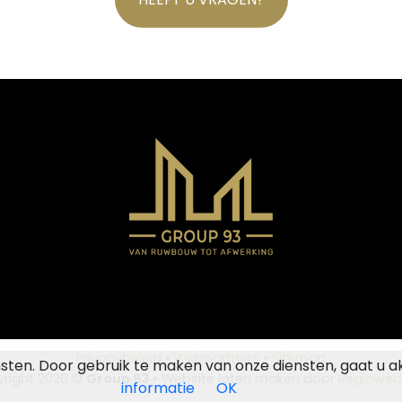
Privacybeleid
•
Webpartners
•
Sitemap
nsten. Door gebruik te maken van onze diensten, gaat u a
right 2026 ©
Group 93
• Website laten maken door
Regioweb
informatie
OK