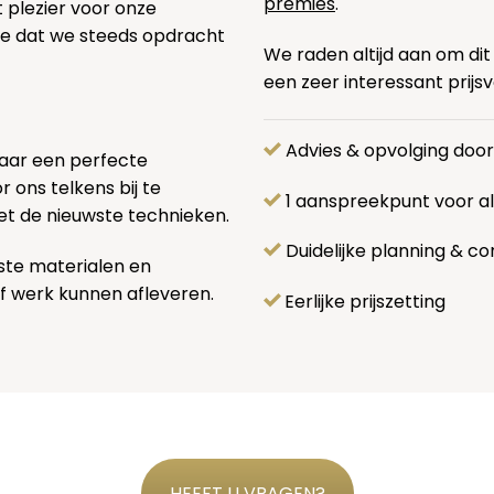
premies
.
t plezier voor onze
pe dat we steeds opdracht
We raden altijd aan om dit
een zeer interessant prijs
Advies & opvolging doo
naar een perfecte
 ons telkens bij te
1 aanspreekpunt voor 
et de nieuwste technieken.
Duidelijke planning & co
ste materialen en
f werk kunnen afleveren.
Eerlijke prijszetting
HEEFT U VRAGEN?