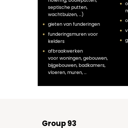
riolering, bouwputten,
o
septische putten,
m
wachtbuizen, …)
o
gieten van funderingen
v
funderingsmuren voor
g
kelders
afbraakwerken
voor woningen, gebouwen,
bijgebouwen, badkamers,
vloeren, muren, …
Group 93