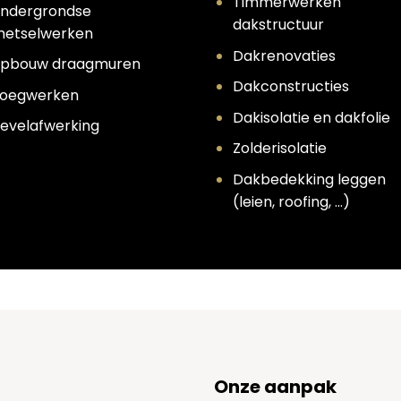
Timmerwerken
ndergrondse
dakstructuur
etselwerken
Dakrenovaties
pbouw draagmuren
Dakconstructies
oegwerken
Dakisolatie en dakfolie
evelafwerking
Zolderisolatie
Dakbedekking leggen
(leien, roofing, …)
Onze aanpak