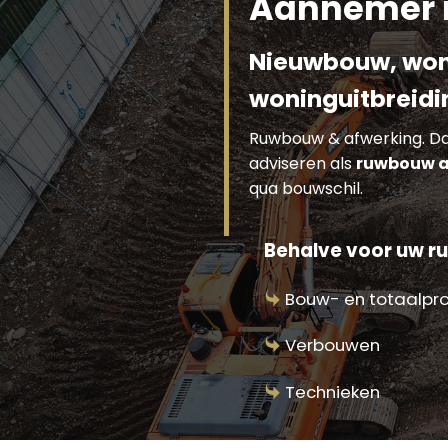
Aannemer 
Nieuwbouw, won
woninguitbreidi
Ruwbouw & afwerking. Dat
adviseren als
ruwbouw a
qua bouwschil.
Behalve voor uw r
Bouw- en totaalpr
Verbouwen
Technieken