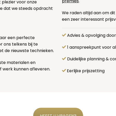
premies
.
t plezier voor onze
pe dat we steeds opdracht
We raden altijd aan om dit
een zeer interessant prijs
Advies & opvolging doo
naar een perfecte
 ons telkens bij te
1 aanspreekpunt voor 
et de nieuwste technieken.
Duidelijke planning & co
ste materialen en
f werk kunnen afleveren.
Eerlijke prijszetting
HEEFT U VRAGEN?