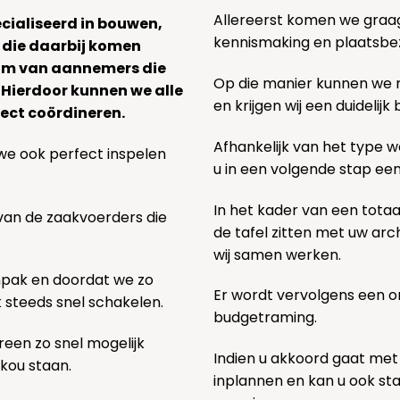
Allereerst komen we graag v
ecialiseerd in bouwen,
kennismaking en plaatsbe
 die daarbij komen
team van aannemers die
Op die manier kunnen we
. Hierdoor kunnen we alle
en krijgen wij een duidelij
ect coördineren.
Afhankelijk van het type we
we ook perfect inspelen
u in een volgende stap ee
In het kader van een totaa
 van de zaakvoerders die
de tafel zitten met uw ar
wij samen werken.
npak en doordat we zo
Er wordt vervolgens een 
k steeds snel schakelen.
budgetraming.
een zo snel mogelijk
Indien u akkoord gaat met
 kou staan.
inplannen en kan u ook s