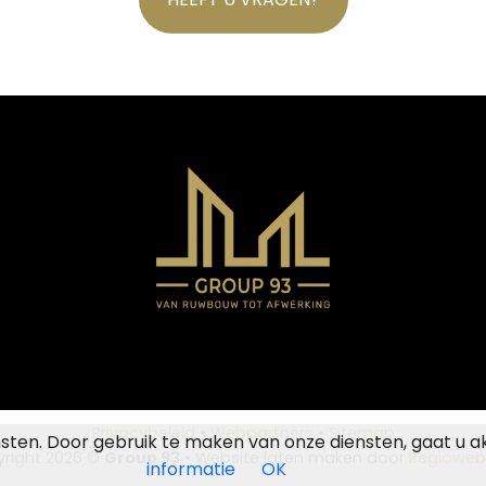
Privacybeleid
•
Webpartners
•
Sitemap
nsten. Door gebruik te maken van onze diensten, gaat u a
right 2026 ©
Group 93
• Website laten maken door
Regioweb
informatie
OK