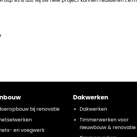
p 93 is dat wij uw hele project kunnen realiseren t.e.m.
e
nbouw
Dakwerken
loeropbouw bij renovatie
Dakwerken
etselwerken
Timmerwerken voor
nieuwbouw & renovatie
ets- en voegwerk