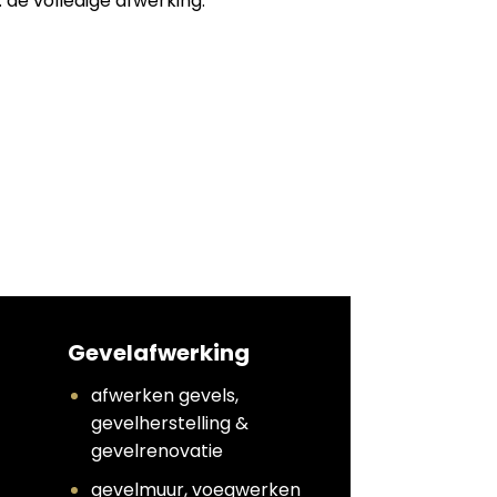
 de volledige afwerking:
Gevelafwerking
afwerken gevels,
gevelherstelling &
gevelrenovatie
gevelmuur, voegwerken