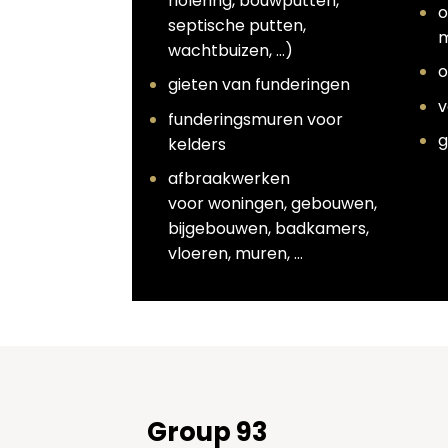
riolering, bouwputten,
o
septische putten,
m
wachtbuizen, …)
o
gieten van funderingen
v
funderingsmuren voor
g
kelders
afbraakwerken
voor woningen, gebouwen,
bijgebouwen, badkamers,
vloeren, muren, …
Group 93