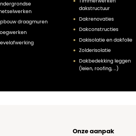
Timmerwerken
ndergrondse
dakstructuur
etselwerken
Dakrenovaties
pbouw draagmuren
Dakconstructies
oegwerken
Dakisolatie en dakfolie
evelafwerking
Zolderisolatie
Dakbedekking leggen
(leien, roofing, …)
Onze aanpak