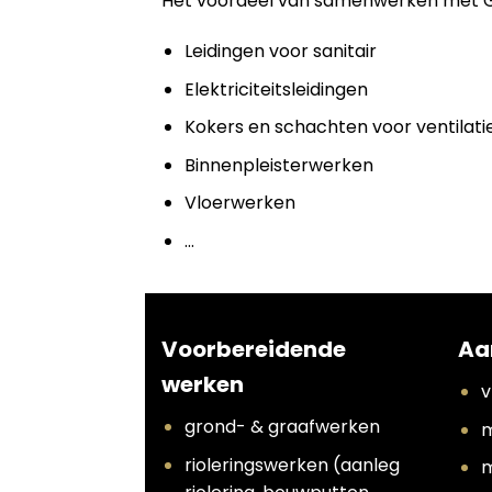
Het voordeel van samenwerken met Grou
Leidingen voor sanitair
Elektriciteitsleidingen
Kokers en schachten voor ventilati
Binnenpleisterwerken
Vloerwerken
…
Voorbereidende
Aa
werken
v
grond- & graafwerken
m
rioleringswerken (aanleg
m