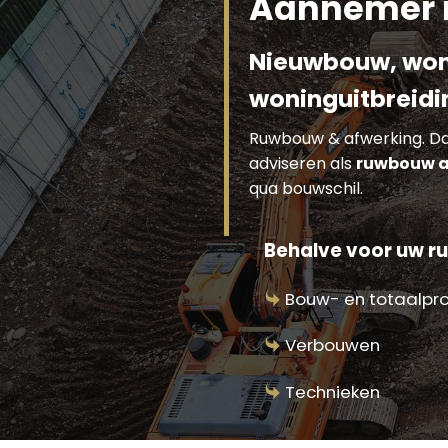
Aannemer 
Nieuwbouw, won
woninguitbreidi
Ruwbouw & afwerking. Dat
adviseren als
ruwbouw a
qua bouwschil.
Behalve voor uw ru
Bouw- en totaalpr
Verbouwen
Technieken