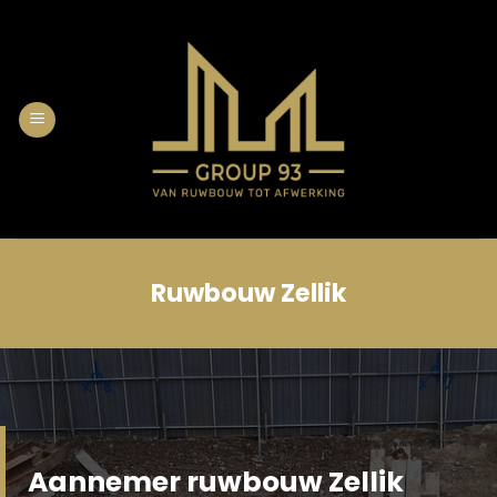
Skip
to
content
Ruwbouw Zellik
Aannemer ruwbouw Zellik