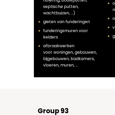
riolering, bouwputten,
o
septische putten,
m
wachtbuizen, …)
o
gieten van funderingen
v
funderingsmuren voor
g
kelders
afbraakwerken
voor woningen, gebouwen,
bijgebouwen, badkamers,
vloeren, muren, …
Group 93