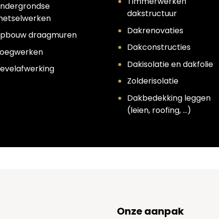
Timmerwerken
ndergrondse
dakstructuur
etselwerken
Dakrenovaties
pbouw draagmuren
Dakconstructies
oegwerken
Dakisolatie en dakfolie
evelafwerking
Zolderisolatie
Dakbedekking leggen
(leien, roofing, …)
Onze aanpak