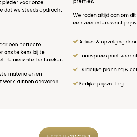
premies
.
t plezier voor onze
pe dat we steeds opdracht
We raden altijd aan om dit
een zeer interessant prijs
Advies & opvolging doo
naar een perfecte
 ons telkens bij te
1 aanspreekpunt voor 
et de nieuwste technieken.
Duidelijke planning & co
ste materialen en
f werk kunnen afleveren.
Eerlijke prijszetting
HEEFT U VRAGEN?