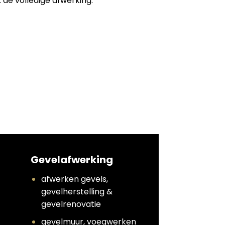
 de volledige afwerking:
Gevelafwerking
afwerken gevels,
gevelherstelling &
gevelrenovatie
gevelmuur, voegwerken