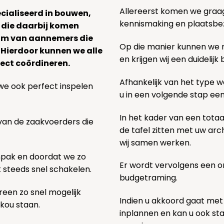
Allereerst komen we graag v
ecialiseerd in bouwen,
kennismaking en plaatsbe
 die daarbij komen
team van aannemers die
Op die manier kunnen we
. Hierdoor kunnen we alle
en krijgen wij een duidelij
ect coördineren.
Afhankelijk van het type we
we ook perfect inspelen
u in een volgende stap ee
In het kader van een totaa
 van de zaakvoerders die
de tafel zitten met uw ar
wij samen werken.
npak en doordat we zo
Er wordt vervolgens een 
k steeds snel schakelen.
budgetraming.
een zo snel mogelijk
Indien u akkoord gaat met
 kou staan.
inplannen en kan u ook s